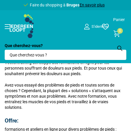
Faire du shopping à
Bruges
Bruges
En savoir plus
Panier
S'identifier
0
Que cherchez-vous?
Voetentraining.nl (en ligne)
Voetentraining développe des formations en ligne pour les
personnes souffrant de douleurs aux pieds. Et pour tous ceux qui
souhaitent prévenir les douleurs aux pieds.
Avez-vous essayé des problèmes de pieds et toutes sortes de
choses ? Cependant, la plupart des « solutions » s’attaquent aux
symptômes et non aux problèmes. Avec notre formation, vous
entraînez les muscles de vos pieds et travaillez à de vraies
solutions.
Offre:
formations et ateliers en ligne pour divers problèmes de pieds :