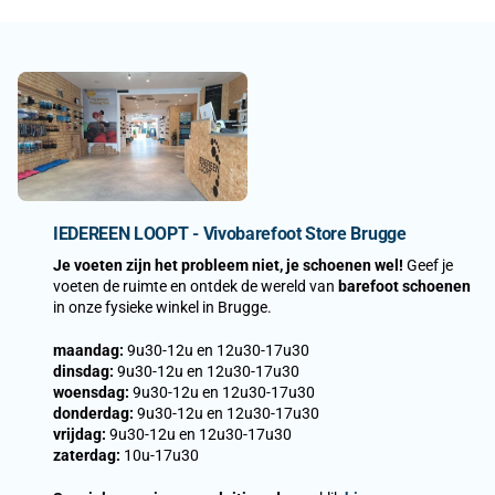
Voor wie zijn wij er?
Kort gezegd voor
iedereen met voeten
, al zijn er natuurlijk ook wel
specifieke doelgroepen:
✓ Mensen met
voetklachten
die al veel geprobeerd hebben
✓ Sporters die blessurevrij willen trainen en herstellen
✓ Iedereen met
brede voeten
of
hallux valgus
✓ Ouders die
gezonde schoenen voor hun kinderen
zoeken
✓ Mensen die
bewust kiezen
voor
natuurlijk bewegen
Wat biedt IEDEREEN LOOPT?
IEDEREEN LOOPT - Vivobarefoot Store Brugge
Topmerken Barefoot Schoenen
Vivobarefoot, Lems, Xero Shoes, Vibram Fivefingers, Doghammer,
Je voeten zijn het probleem niet, je schoenen wel!
Geef je
El Naturalista, Koel, Barebarics, Be Lenka en meer
voeten de ruimte en ontdek de wereld van
barefoot schoenen
in onze fysieke winkel in Brugge.
Teensokken & accessoires
Grootste collectie Injinji teensokken van België en Nederland •
maandag:
9u30-12u en 12u30-17u30
Correct Toes teenspreiders • Waterdichte AVO tabi-sokken
dinsdag:
9u30-12u en 12u30-17u30
woensdag:
9u30-12u en 12u30-17u30
Persoonlijk advies in onze fysieke winkel
donderdag:
9u30-12u en 12u30-17u30
Is het je eerste of je tiende paar barefoot schoenen? Wij helpen je de
vrijdag:
9u30-12u en 12u30-17u30
juiste keuze te maken.
zaterdag:
10u-17u30