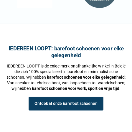
IEDEREEN LOOPT: barefoot schoenen voor elke
gelegenheid
IEDEREEN LOOPT is de enige merk-onafhankelijke winkel in België
die zich 100% specialiseert in barefoot en minimalistische
schoenen. Wij hebben
barefoot schoenen voor elke gelegenheid
:
Van sneaker tot chelsea boot, van loopschoen tot wandelschoen;
wij hebben
barefoot schoenen voor werk, sport en vrije tijd
.
Waarom barefoot?
Ontdek al onze barefoot schoenen
Barefoot schoenen geven
minimale steun
, zodat je voeten actief
blijven werken zoals de natuur bedoeld heeft. Dit kan voetklachten
zoals
plantaire fasciitis
en
hallux valgus
verminderen, en
blessures voorkomen
. De
brede pasvorm
biedt ruimte voor
natuurlijke teenspreiding
.