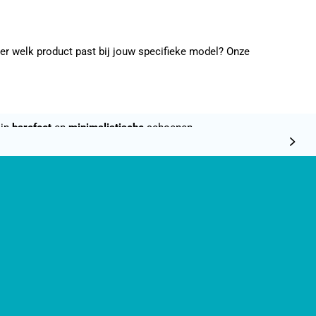
ver welk product past bij jouw specifieke model? Onze
 in
barefoot
en
minimalistische
schoenen