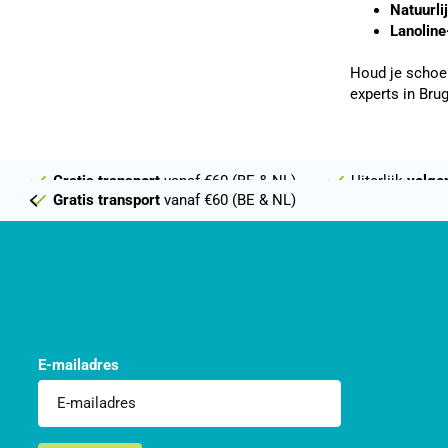
Natuurli
Lanoline
Houd je schoen
experts in Bru
Gratis transport
vanaf €60 (BE & NL)
Uiterlijk
volge
Gratis transport
vanaf €60 (BE & NL)
E-mailadres