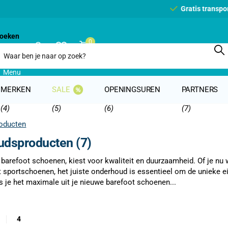
 (BE & NL)
oeken
0
Winkelwagen
Menu
MERKEN
SALE
OPENINGSUREN
PARTNERS
(4)
(5)
(6)
(7)
oducten
dsproducten (7)
 barefoot schoenen, kiest voor kwaliteit en duurzaamheid. Of je nu
t sportschoenen, het juiste onderhoud is essentieel om de unieke
 je het maximale uit je nieuwe barefoot schoenen...
4