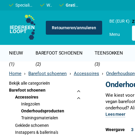
Specialist in
barefoot
Winkel in
en
minimalistische
Brugge
Gratis transport
Gratis transport
schoenen
vanaf €60 (BE & NL)
vanaf €60
BE (EUR €)
Z
Retourneren/annuleren
Menu
NIEUW
BAREFOOT SCHOENEN
TEENSOKKEN
(1)
(2)
(3)
Home
›
Barefoot schoenen
›
Accessoires
›
Onderhoudspr
Onderhou
Bekijk alle categorieën
Barefoot schoenen
Wie kiest voor
Accessoires
vegan barefoo
Inlegzolen
onderhoud? Als
Onderhoudsproducten
Lees meer
Trainingsmaterialen
Geklede schoenen
Weergave
3
Instappers & ballerina's