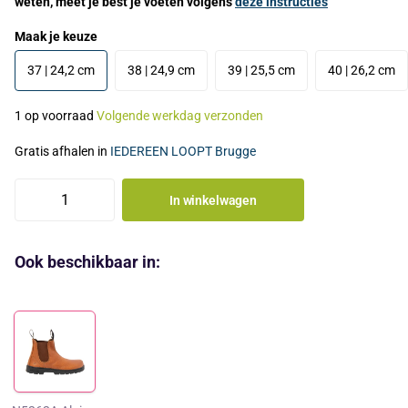
weten, meet je best je voeten volgens
deze instructies
Maak je keuze
37 | 24,2 cm
38 | 24,9 cm
39 | 25,5 cm
40 | 26,2 cm
1 op voorraad
Volgende werkdag verzonden
Gratis afhalen in
IEDEREEN LOOPT Brugge
In winkelwagen
Ook beschikbaar in: