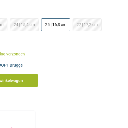
cm
24 | 15,4 cm
25 | 16,3 cm
27 | 17,2 cm
dag verzonden
OOPT Brugge
 winkelwagen
: