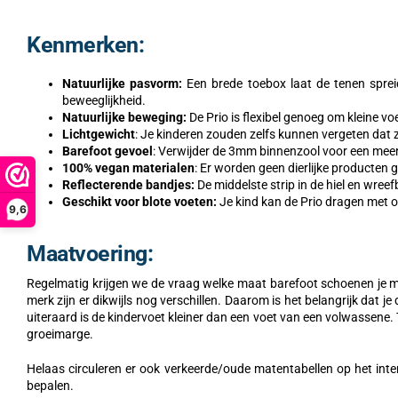
Kenmerken:
Natuurlijke pasvorm:
Een brede toebox laat de tenen spre
beweeglijkheid.
Natuurlijke beweging:
De Prio is flexibel genoeg om kleine v
Lichtgewicht
: Je kinderen zouden zelfs kunnen vergeten dat 
Barefoot gevoel
: Verwijder de 3mm binnenzool voor een meer
100% vegan materialen
: Er worden geen dierlijke producten g
Reflecterende bandjes:
De middelste strip in de hiel en wreef
Geschikt voor blote voeten:
Je kind kan de Prio dragen met 
9,6
Maatvoering:
Regelmatig krijgen we de vraag welke maat barefoot schoenen je moe
merk zijn er dikwijls nog verschillen. Daarom is het belangrijk dat 
uiteraard is de kindervoet kleiner dan een voet van een volwassene
groeimarge.
Helaas circuleren er ook verkeerde/oude matentabellen op het int
bepalen.