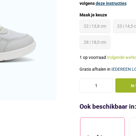
volgens
deze instructies
Maak je keuze
22 | 13,8 cm
23 | 14,5 
28 | 18,0 cm
1 op voorraad
Volgende werk
Gratis afhalen in
IEDEREEN L
In
Ook beschikbaar in