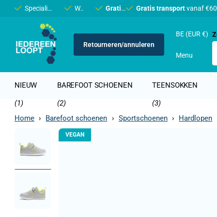
Specialist in
barefoot
Winkel in
en
minimalistische
Brugge
Gratis transport
Gratis transport
schoenen
vanaf €60 (BE & NL)
vanaf €60
BE (EUR €)
Z
Retourneren/annuleren
Menu
NIEUW
BAREFOOT SCHOENEN
TEENSOKKEN
(1)
(2)
(3)
Home
›
Barefoot schoenen
›
Sportschoenen
›
Hardlopen
VEGAN