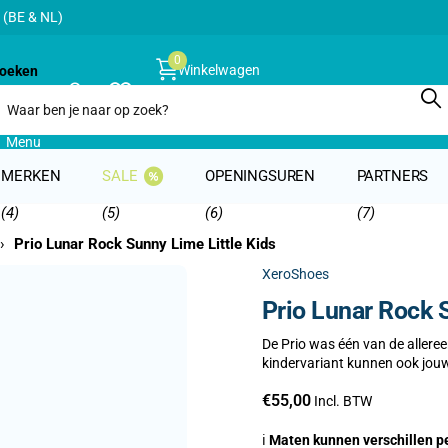
 (BE & NL)
0
Winkelwagen
oeken
€0,00
Menu
MERKEN
SALE
OPENINGSUREN
PARTNERS
(4)
(5)
(6)
(7)
›
Prio Lunar Rock Sunny Lime Little Kids
XeroShoes
Prio Lunar Rock 
De Prio was één van de allere
kindervariant kunnen ook jouw
€55,00
Incl. BTW
ℹ️
Maten kunnen verschillen pe