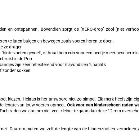
iden en ontspannen. Bovendien zorgt de "XERO-drop" zool (niet verhoo
oeten te laten buigen en bewegen zoals voeten horen te doen.
ze ze dragen
 "blote voeten gevoel", of houd hem erin voor een beetje meer beschermi
ebruikt in de Prio
bandjes zijn zeer reflecterend voor 's avonds en 's nachts
of zonder sokken
t kiezen. Helaas is het antwoord niet zo simpel. Elk merk heeft zijn ei
je de lengte van jouw voeten opmeet.
Ook voor een kinderschoen raden we
. Toch raden we aan om niet veel kleiner te gaan dan deze 12 mm overscho
ernet. Daarom meten we zelf de lengte van de binnenzool en vermelden 