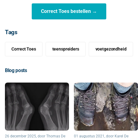
Correct Toes bestellen →
Tags
Correct Toes
teenspreiders
voetgezondheid
Blog posts
26 december 2025
, door Thomas De
01 augustus 2021
, door Karel De