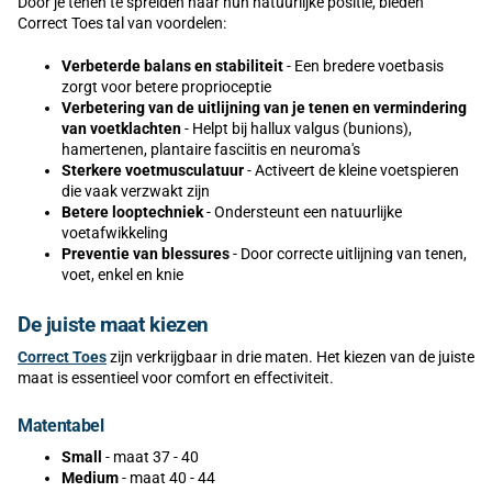
Door je tenen te spreiden naar hun natuurlijke positie, bieden
Correct Toes tal van voordelen:
Verbeterde balans en stabiliteit
- Een bredere voetbasis
zorgt voor betere proprioceptie
Verbetering van de uitlijning van je tenen en vermindering
van voetklachten
- Helpt bij hallux valgus (bunions),
hamertenen, plantaire fasciitis en neuroma's
Sterkere voetmusculatuur
- Activeert de kleine voetspieren
die vaak verzwakt zijn
Betere looptechniek
- Ondersteunt een natuurlijke
voetafwikkeling
Preventie van blessures
- Door correcte uitlijning van tenen,
voet, enkel en knie
De juiste maat kiezen
Correct Toes
zijn verkrijgbaar in drie maten. Het kiezen van de juiste
maat is essentieel voor comfort en effectiviteit.
Matentabel
Small
- maat 37 - 40
Medium
- maat 40 - 44