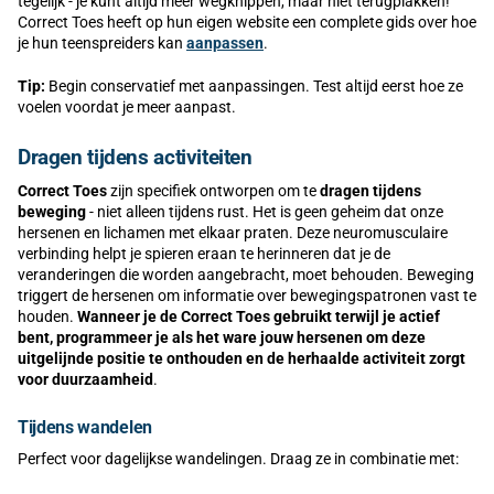
tegelijk - je kunt altijd meer wegknippen, maar niet terugplakken!
Correct Toes heeft op hun eigen website een complete gids over hoe
je hun teenspreiders kan
aanpassen
.
Tip:
Begin conservatief met aanpassingen. Test altijd eerst hoe ze
voelen voordat je meer aanpast.
Dragen tijdens activiteiten
Correct Toes
zijn specifiek ontworpen om te
dragen tijdens
beweging
- niet alleen tijdens rust. Het is geen geheim dat onze
hersenen en lichamen met elkaar praten. Deze neuromusculaire
verbinding helpt je spieren eraan te herinneren dat je de
veranderingen die worden aangebracht, moet behouden. Beweging
triggert de hersenen om informatie over bewegingspatronen vast te
houden.
Wanneer je de Correct Toes gebruikt terwijl je actief
bent, programmeer je als het ware jouw hersenen om deze
uitgelijnde positie te onthouden en de herhaalde activiteit zorgt
voor duurzaamheid
.
Tijdens wandelen
Perfect voor dagelijkse wandelingen. Draag ze in combinatie met: